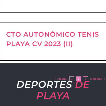
CTO AUTONÓMICO TENIS
PLAYA CV 2023 (II)
Anterior
1
2
3
Siguiente
DEPORTES
DE
PLAYA