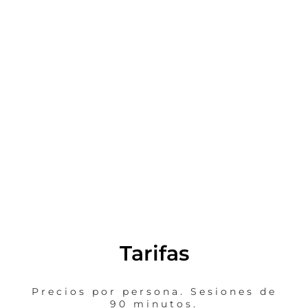
tenis playa
Palas de tenis playa
(opcional)
Tarifas
Precios por persona. Sesiones de
90 minutos.