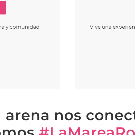
rena y comunidad
Vive una experien
 arena nos conec
omos
#LaMareaRo