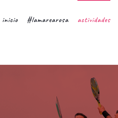
inicio
#lamarearosa
actividades