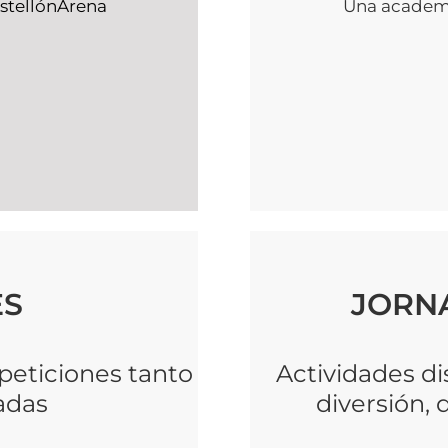
astellónArena
Una academi
ES
JORN
eticiones tanto
Actividades d
adas
diversión, 