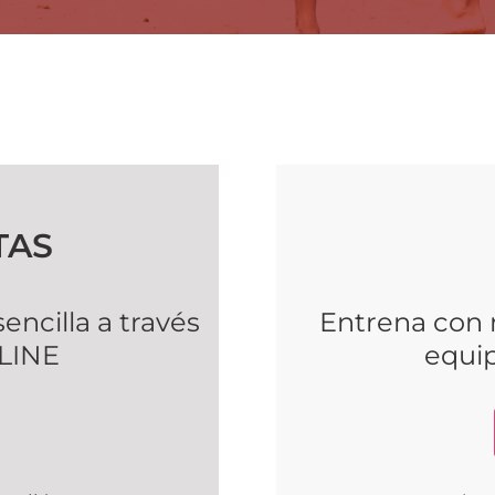
TAS
ncilla a través
Entrena con n
NLINE
equip