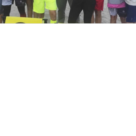
El sábado 24 de febrero se disputó un
nuevo TORNEO OPEN.
Ambientazo y gran nivel de juego durante
toda la mañana que terminó con una
estupenda comida+party de
#LaMareaRosa.
En la categoría ORO, Brais y Borja