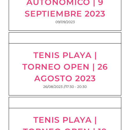
AUTONÓMICO | 9
SEPTIEMBRE 2023
09/09/2023
TENIS PLAYA |
TORNEO OPEN | 26
AGOSTO 2023
26/08/2023 //17:30
-
20:30
TENIS PLAYA |