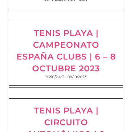
TENIS PLAYA |
CAMPEONATO
ESPAÑA CLUBS | 6 – 8
OCTUBRE 2023
06/10/2023
-
08/10/2023
TENIS PLAYA |
CIRCUITO