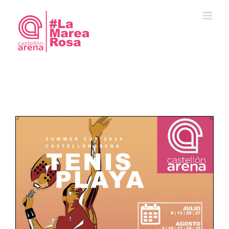
Saltar
al
contenido