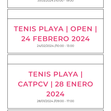
31/03/2024 //10:00
-
19:00
TENIS PLAYA | OPEN |
24 FEBRERO 2024
24/02/2024 //10:00
-
13:00
TENIS PLAYA |
CATPCV | 28 ENERO
2024
28/01/2024 //09:00
-
17:00