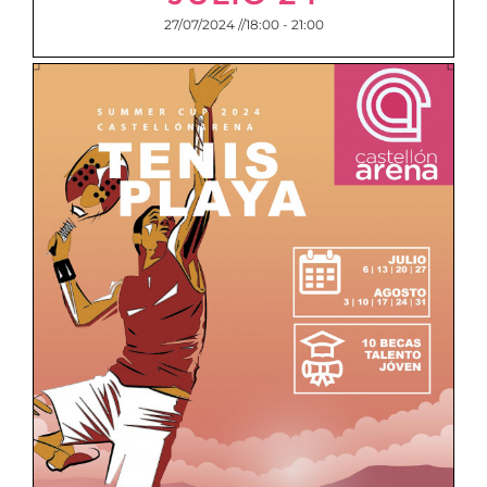
27/07/2024 //18:00
-
21:00