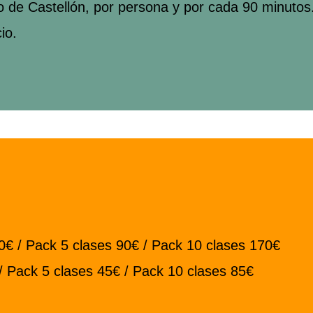
ao de Castellón, por persona y por cada 90 minutos
io.
20€ / Pack 5 clases 90€ / Pack 10 clases 170€
/ Pack 5 clases 45€ / Pack 10 clases 85€