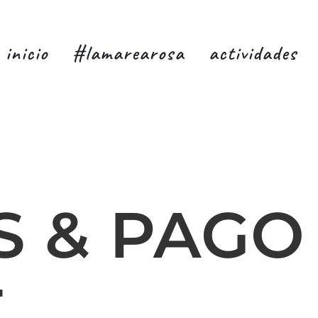
inicio
#lamarearosa
actividades
S & PAGO
E