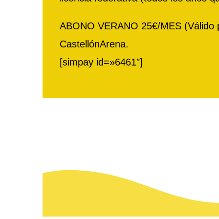
ABONO VERANO 25€/MES (Válido para 
CastellónArena.
[simpay id=»6461″]