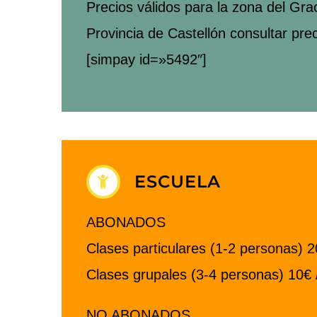
Precios válidos para la zona del Gr
Provincia de Castellón consultar prec
[simpay id=»5492″]
ESCUELA
ABONADOS
Clases particulares (1-2 personas) 
Clases grupales (3-4 personas) 10€ 
NO ABONADOS