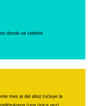
nto donde se celebre.
e mes al del alta) Incluye la
stellónArena (una única vez).