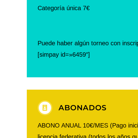
Categoría única 7€
Puede haber algún torneo con inscri
[simpay id=»6459″]
ABONADOS
ABONO ANUAL 10€/MES (Pago inicial d
licencia federativa (todos los años 