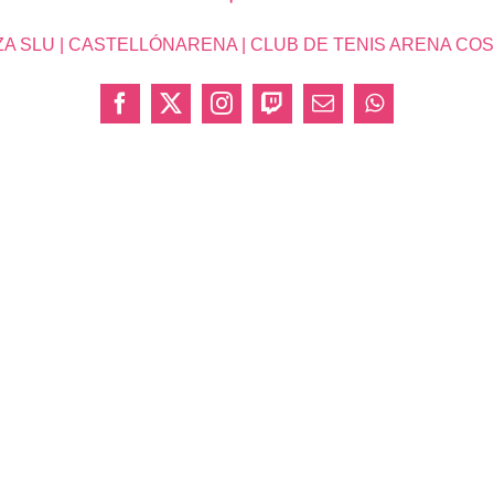
SLU | CASTELLÓNARENA | CLUB DE TENIS ARENA COSTA 
Facebook
X
Instagram
Twitch
Correo
WhatsApp
electrónico