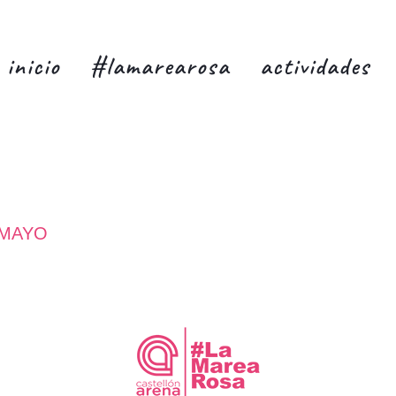
inicio
#lamarearosa
actividades
 MAYO