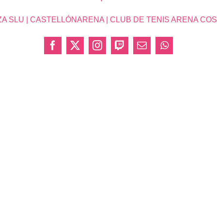
SLU | CASTELLÓNARENA | CLUB DE TENIS ARENA COSTA 
Facebook
X
Instagram
Twitch
Correo
WhatsApp
electrónico