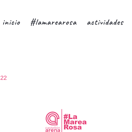
inicio
#lamarearosa
actividades
22