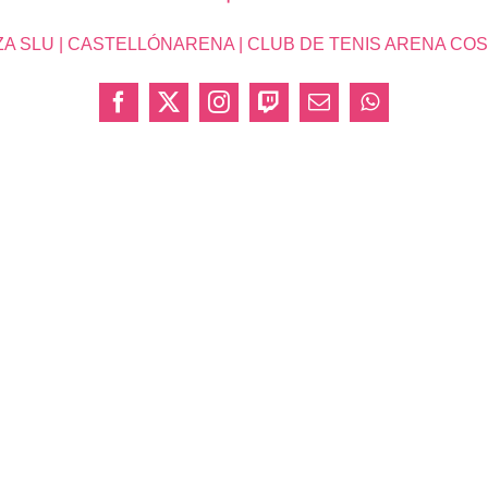
SLU | CASTELLÓNARENA | CLUB DE TENIS ARENA COSTA 
Facebook
X
Instagram
Twitch
Correo
WhatsApp
electrónico