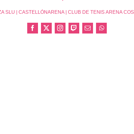
SLU | CASTELLÓNARENA | CLUB DE TENIS ARENA COSTA 
Facebook
X
Instagram
Twitch
Correo
WhatsApp
electrónico