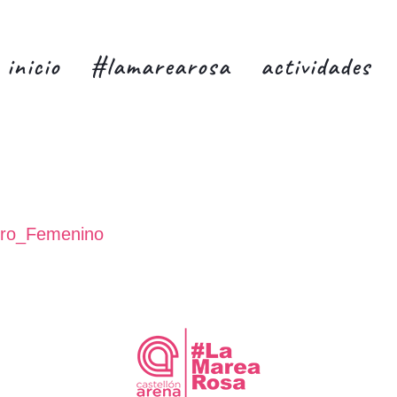
inicio
#lamarearosa
actividades
o_Femenino