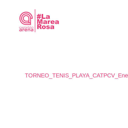
Saltar
al
contenido
TORNEO_TENIS_PLAYA_CATPCV_Ener