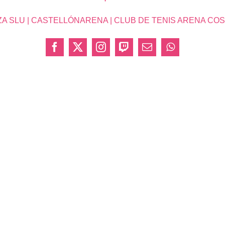
SLU | CASTELLÓNARENA | CLUB DE TENIS ARENA COSTA 
Facebook
X
Instagram
Twitch
Correo
WhatsApp
electrónico