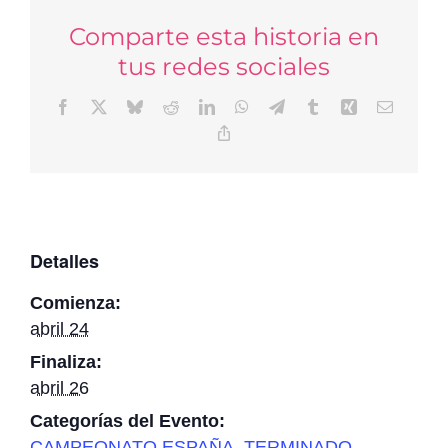
Comparte esta historia en
tus redes sociales
Facebook
X
Bluesky
Reddit
LinkedIn
WhatsApp
Telegram
Tumblr
Xing
Correo
electrón
Copy
Link
Detalles
Comienza:
abril 24
Finaliza:
abril 26
Categorías del Evento:
CAMPEONATO ESPAÑA
,
TERMINADO