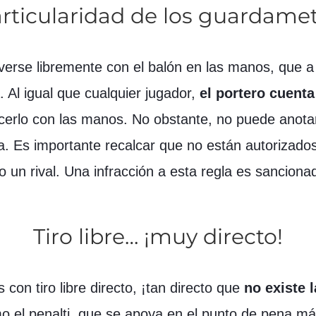
rticularidad de los guardame
erse libremente con el balón en las manos, que a 
. Al igual que cualquier jugador,
el portero cuent
erlo con las manos. No obstante, no puede anotar 
a. Es importante recalcar que no están autorizado
un rival. Una infracción a esta regla es sancionada
Tiro libre… ¡muy directo!
con tiro libre directo, ¡tan directo que
no
existe 
omo el penalti, que se apoya en el punto de pena 