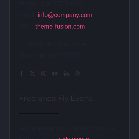
Phone: 1.800.555.6789
Email:
info@company.com
Web:
theme-fusion.com
12345 North Main Street,
New York, NY 555555
Freelance Fly Event
Sed ut perspiciatis unde omnis iste