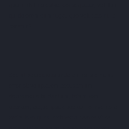
quam nihil molestiae consequatur, vel illum
qui dolorem eum fugiat quo voluptas nulla
pariatur?
Sed ut perspiciatis unde omnis iste natus
error sit voluptatem accusantium
doloremque laudantium, totam rem
aperiam, eaque ipsa quae ab illo inventore
veritatis et quasi architecto beatae vitae
dicta sunt explicabo. Nemo enim ipsam