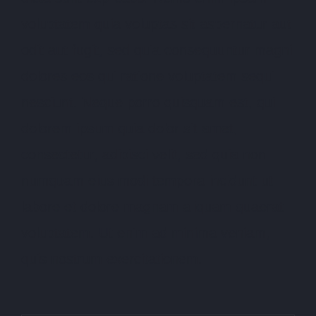
voluptatem quia voluptas sit aspernatur aut
odit aut fugit, sed quia consequuntur magni
dolores eos qui ratione voluptatem sequi
nesciunt. Neque porro quisquam est, qui
dolorem ipsum quia dolor sit amet,
consectetur, adipisci velit, sed quia non
numquam eius modi tempora incidunt ut
labore et dolore magnam aliquam quaerat
voluptatem. Ut enim ad minima veniam,
quis nostrum exercitationem.