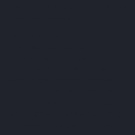
exercitation ullamco laboris nisi ut aliquip ex
ea commodo consequat.
Sed ut perspiciatis unde omnis iste natus
error sit voluptatem accusantium
doloremque laudantium, totam rem
aperiam, eaque ipsa quae ab illo inventore
veritatis et quasi architecto beatae vitae
dicta sunt explicabo. Nemo enim ipsam
voluptatem quia voluptas sit aspernatur aut
odit aut fugit, sed quia consequuntur magni
dolores eos qui ratione voluptatem sequi