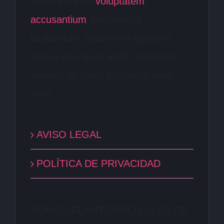
natus error sit
voluptatem
accusantium
doloremque
laudantium, totam rem aperiam,
eaque ipsa quae ab illo inventore
veritatis et quasi architecto bete
vitae.
AVISO LEGAL
POLÍTICA DE PRIVACIDAD
SOMOS EL AUTENTICO CLUB DE