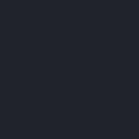
ipsum quia dolor sit amet, consectetur,
adipisci velit, sed quia non numquam eius
modi tempora incidunt ut labore et dolore
magnam aliquam quaerat voluptatem. Ut
enim ad minima veniam, quis nostrum
exercitationem ullam corporis suscipit
laboriosam, nisi ut aliquid ex ea commodi
consequatur? Quis autem vel eum iure
reprehenderit qui in ea voluptate velit esse
quam nihil molestiae consequatur, vel illum
qui dolorem eum fugiat quo voluptas nulla
pariatur?