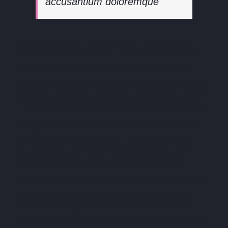
accusantium doloremque
Neque porro quisquam est, qui dolorem
ipsum quia dolor sit amet, consectetur,
adipisci velit, sed quia non numquam eius
modi tempora incidunt ut labore et dolore
magnam aliquam quaerat voluptatem. Ut
enim ad minima veniam, quis nostrum
exercitationem ullam corporis suscipit
laboriosam, nisi ut aliquid ex ea commodi
consequatur? Quis autem vel eum iure
reprehenderit qui in ea voluptate velit esse