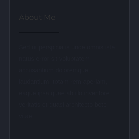
About Me
Sed ut perspiciatis unde omnis iste
natus error sit voluptatem
accusantium doloremque
laudantium, totam rem aperiam,
eaque ipsa quae ab illo inventore
veritatis et quasi architecto bete
vitae.