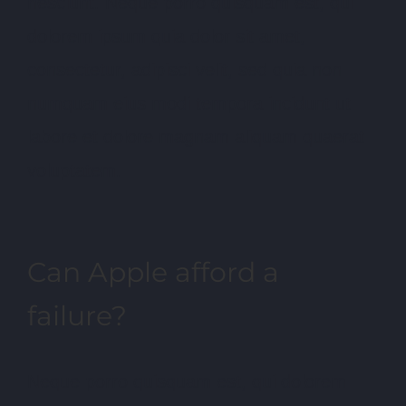
nesciunt. Neque porro quisquam est, qui
dolorem ipsum quia dolor sit amet,
consectetur, adipisci velit, sed quia non
numquam eius modi tempora incidunt ut
labore et dolore magnam aliquam quaerat
voluptatem.
Can Apple afford a
failure?
Neque porro quisquam est, qui dolorem