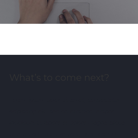
What’s to come next?
Lorem ipsum dolor sit amet, consectetur
adipiscing elit, sed do eiusmod tempor
incididunt ut labore et dolore magna aliqua.
Ut enim ad minim veniam, quis nostrud