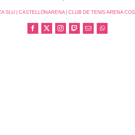
SLU | CASTELLÓNARENA | CLUB DE TENIS ARENA COSTA 
Facebook
X
Instagram
Twitch
Correo
WhatsApp
electrónico