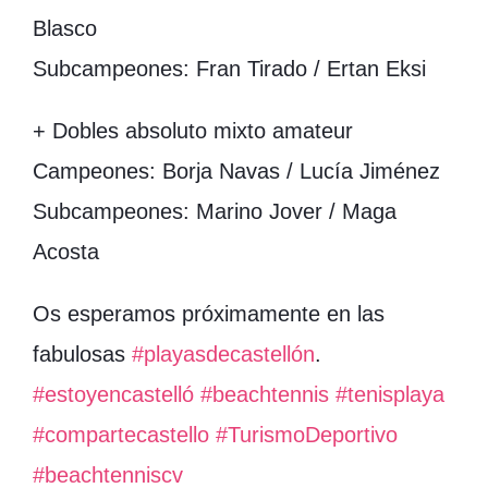
Blasco
Subcampeones: Fran Tirado / Ertan Eksi
+ Dobles absoluto mixto amateur
Campeones: Borja Navas / Lucía Jiménez
Subcampeones: Marino Jover / Maga
Acosta
Os esperamos próximamente en las
fabulosas
#playasdecastellón
.
#estoyencastelló
#beachtennis
#tenisplaya
#compartecastello
#TurismoDeportivo
#beachtenniscv