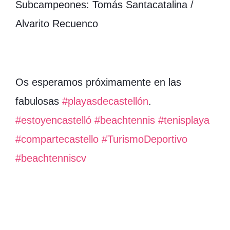
Subcampeones: Tomás Santacatalina /
Alvarito Recuenco
Os esperamos próximamente en las
fabulosas
#playasdecastellón
.
#estoyencastelló
#beachtennis
#tenisplaya
#compartecastello
#TurismoDeportivo
#beachtenniscv