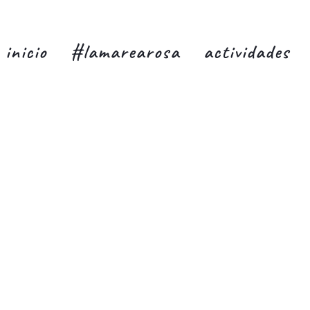
inicio
#lamarearosa
actividades