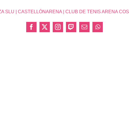
SLU | CASTELLÓNARENA | CLUB DE TENIS ARENA COSTA 
Facebook
X
Instagram
Twitch
Correo
WhatsApp
electrónico