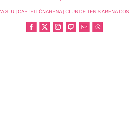
SLU | CASTELLÓNARENA | CLUB DE TENIS ARENA COSTA 
Facebook
X
Instagram
Twitch
Correo
WhatsApp
electrónico