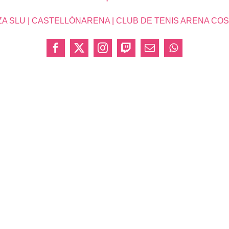
SLU | CASTELLÓNARENA | CLUB DE TENIS ARENA COSTA 
Facebook
X
Instagram
Twitch
Correo
WhatsApp
electrónico