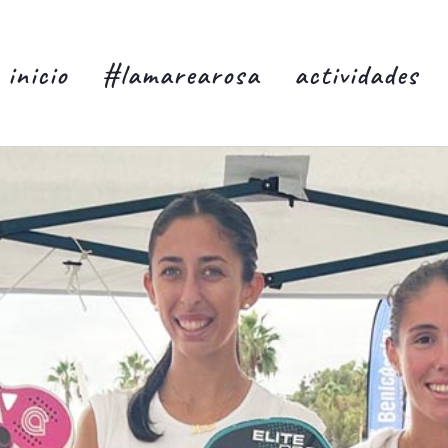
inicio
#lamarearosa
actividades