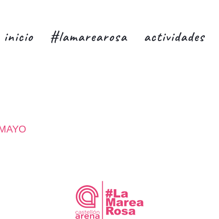
inicio
#lamarearosa
actividades
 MAYO