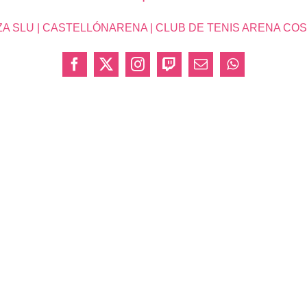
SLU | CASTELLÓNARENA | CLUB DE TENIS ARENA COSTA 
Facebook
X
Instagram
Twitch
Correo
WhatsApp
electrónico