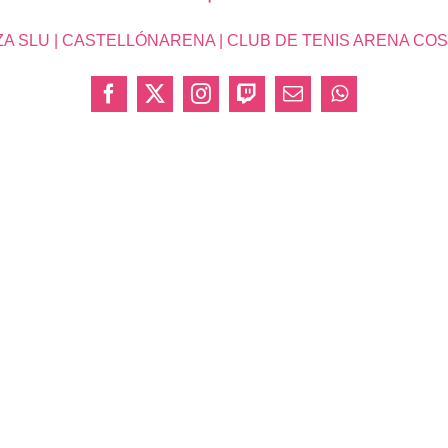
SLU | CASTELLÓNARENA | CLUB DE TENIS ARENA COSTA 
Facebook
X
Instagram
Twitch
Correo
WhatsApp
electrónico