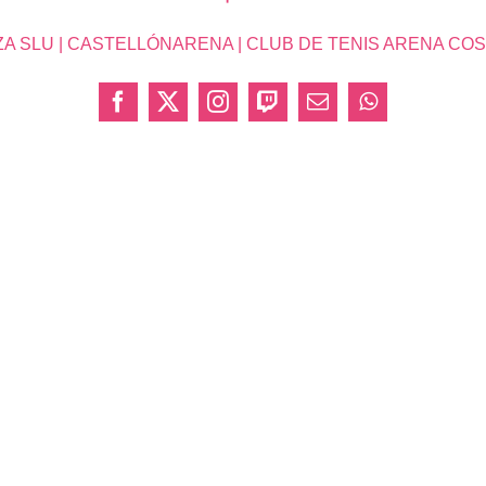
SLU | CASTELLÓNARENA | CLUB DE TENIS ARENA COSTA 
Facebook
X
Instagram
Twitch
Correo
WhatsApp
electrónico