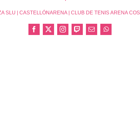
SLU | CASTELLÓNARENA | CLUB DE TENIS ARENA COSTA 
Facebook
X
Instagram
Twitch
Correo
WhatsApp
electrónico