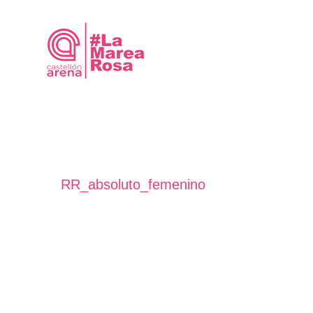
Saltar
al
contenido
RR_absoluto_femenino