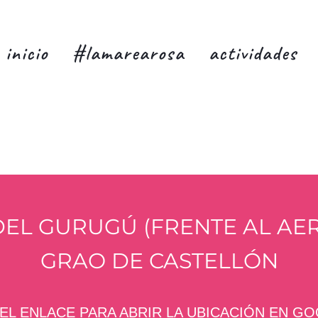
inicio
#lamarearosa
actividades
DEL GURUGÚ (FRENTE AL AE
GRAO DE CASTELLÓN
 EL ENLACE PARA ABRIR LA UBICACIÓN EN G