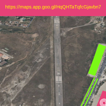
https://maps.app.goo.gl/HqQHTaTqfcGjavbn7