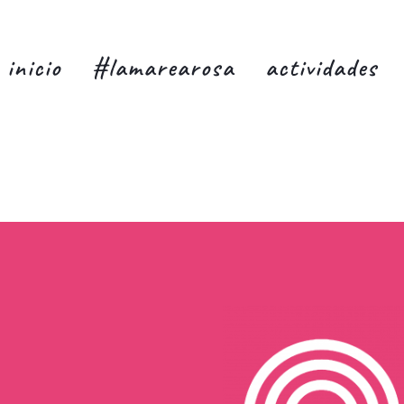
inicio
#lamarearosa
actividades