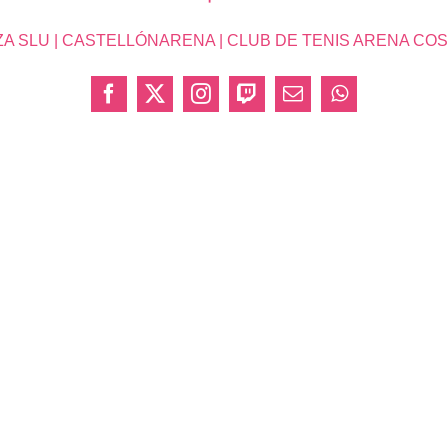
SLU | CASTELLÓNARENA | CLUB DE TENIS ARENA COSTA 
Facebook
X
Instagram
Twitch
Correo
WhatsApp
electrónico