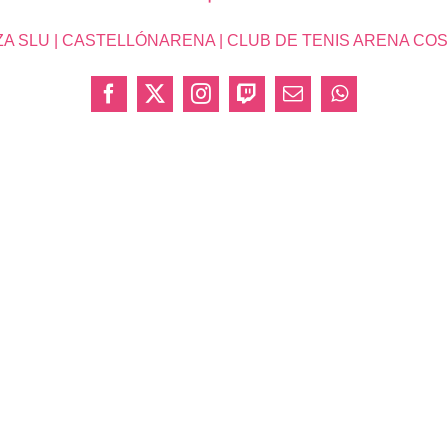
SLU | CASTELLÓNARENA | CLUB DE TENIS ARENA COSTA 
Facebook
X
Instagram
Twitch
Correo
WhatsApp
electrónico