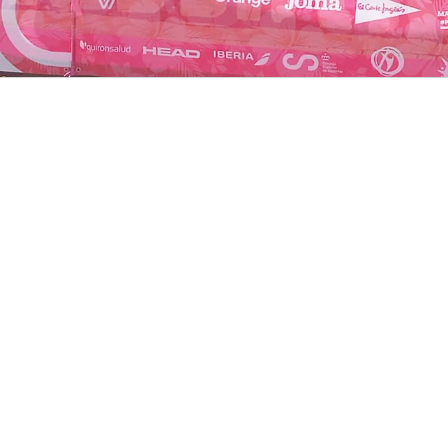
Los días 4 a 6 de octubre se ha celebrado
en la Playa del Gurugú de Castellón el
CAMPEONATO DE ESPAÑA MAPFRE
POR EQUIPOS ABSOLUTOS DE TENIS
PLAYA 2024.
Es la tercera edición de dicho campeonato,
todas ellas organizadas por