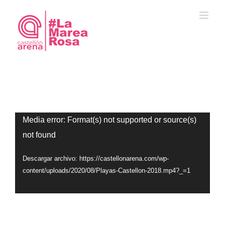
Saltar
al
contenido
Reproductor
Media error: Format(s) not supported or source(s)
not found
de
vídeo
Descargar archivo: https://castellonarena.com/wp-
content/uploads/2020/08/Playas-Castellon-2018.mp4?_=1