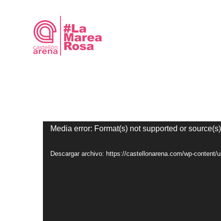
Saltar
al
contenido
Reproductor
Media error: Format(s) not supported or source(s)
de
Descargar archivo: https://castellonarena.com/wp-conten
vídeo