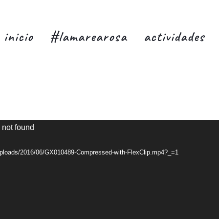
inicio
#lamarearosa
actividades
 not found
t/uploads/2016/06/GX010489-Compressed-with-FlexClip.mp4?_=1