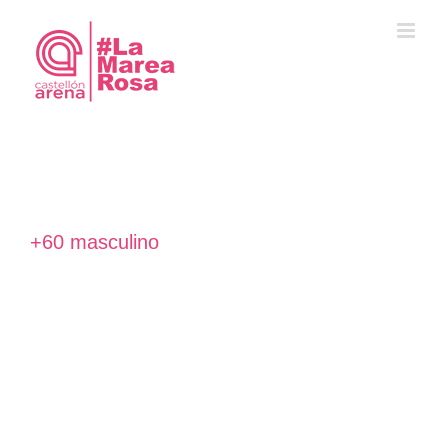
Saltar
al
contenido
+60 masculino